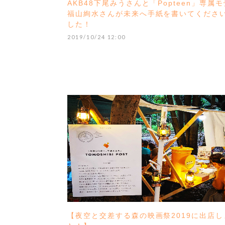
AKB48下尾みうさんと「Popteen」専属
福山絢水さんが未来へ手紙を書いてくださ
した！
2019/10/24 12:00
【夜空と交差する森の映画祭2019に出店し