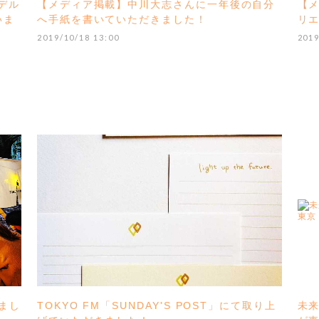
モデル
【メディア掲載】中川大志さんに一年後の自分
【メ
いま
へ手紙を書いていただきました！
リ
2019/10/18 13:00
2019
まし
TOKYO FM「SUNDAY'S POST」にて取り上
未来