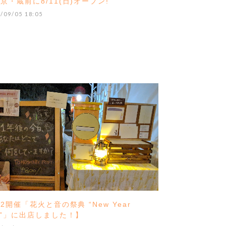
京・蔵前に8/11(日)オープン!
/09/05 18:05
/2開催「花火と音の祭典 “New Year
s”」に出店しました！】